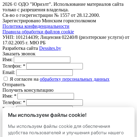
2026 © ОДО "Юриэлт". Использование материалов сайта
только с разрешения владельца.
Св-во о госрегистрации № 1557 от 28.12.2000.
Зарегистрировано Минским горисполкомом
Политика конфиденциальности
Правила обработки файлов cookie
УНП: 101214439; Лицензия 02240/8 (риэлтерские услуги) от
17.02.2005 г. МЮ РБ
Разработка сайта
Dessites.by
Заказать звонок
Имя:
Телефон:
*
Email:
Я согласен на
обработку персональных данных
Отправить
Получить консультацию
Имя:
*
Телефон:
*
Email:
Мы используем файлы cookie!
Вопрос:
Мы используем файлы cookie для обеспечения
Я согласен на
обработку персональных данных
удобства пользователей и улучшения работы нашего
Отправить